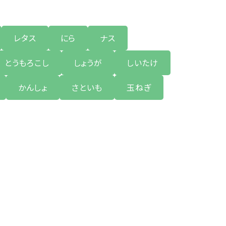
レタス
にら
ナス
とうもろこし
しょうが
しいたけ
かんしょ
さといも
玉ねぎ