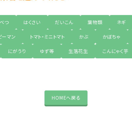
ゃべつ
はくさい
だいこん
葉物類
ネギ
ピーマン
トマト・ミニトマト
かぶ
かぼちゃ
にがうり
ゆず等
生落花生
こんにゃく芋
HOMEへ戻る